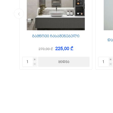
კედლის შ
წებო ცემე
 Foam
გამწოვი ჩასაშენებელი
და
225,00 ₾
270,00 ₾
KAEM
i
i
h
h