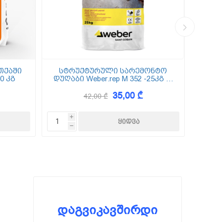
თქაში
სტრუქტურული სარემონტო
0 კგ
დუღაბი Weber.rep M 352 -25კგ (5
(
მმ-50 მმ)
35,00 ₾
42,00 ₾
i
h
დაგვიკავშირდი