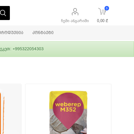
0
ჩემი ანგარიში
0,00 ₾
პროდუქცია
კონტაქტი
ეკეთ: +995322054303
აბაშირის
ი
ფასადები
გრუნტები,
ლითონი
სამშენებლო
ჰიდროიზოლაცია
დანადგარები
ი
Alpina