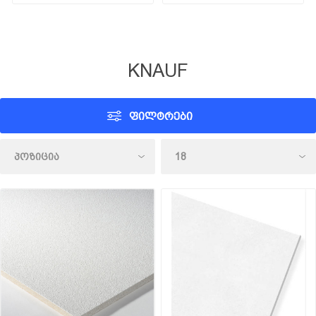
KNAUF
ᲤᲘᲚᲢᲠᲔᲑᲘ