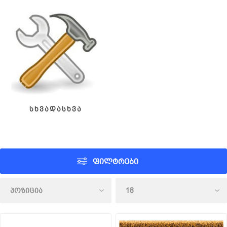
სხვადასხვა
ᲤᲘᲚᲢᲠᲔᲑᲘ