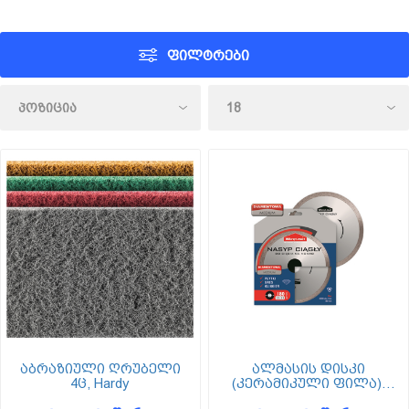
ᲤᲘᲚᲢᲠᲔᲑᲘ
აბრაზიული ღრუბელი
ალმასის დისკი
4ც, Hardy
(კერამიკული ფილა),
Wkret-met