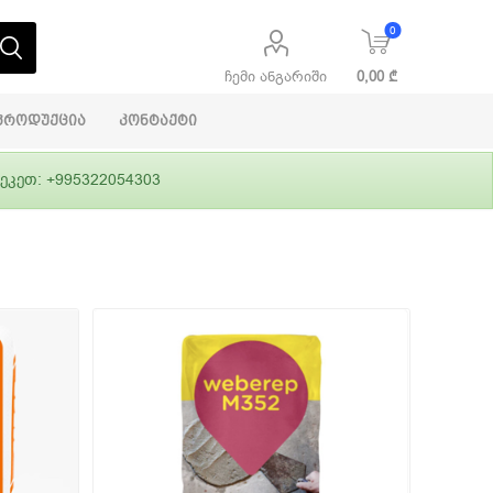
0
ჩემი ანგარიში
0,00 ₾
პროდუქცია
კონტაქტი
ეკეთ: +995322054303
აბაშირის
ი
ფასადები
გრუნტები,
ლითონი
სამშენებლო
ჰიდროიზოლაცია
დანადგარები
ი
Alpina