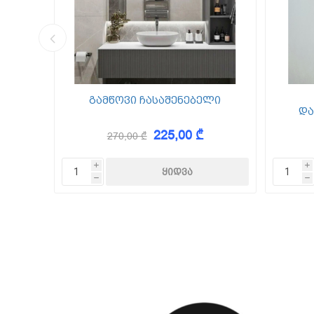
კედლის შ
წებო ცემე
 Foam
გამწოვი ჩასაშენებელი
და
225,00 ₾
270,00 ₾
KAEM
i
i
h
h