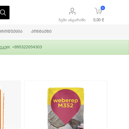
0
ჩემი ანგარიში
0,00 ₾
პროდუქცია
კონტაქტი
ეკეთ: +995322054303
აბაშირის
ი
ფასადები
გრუნტები,
ლითონი
სამშენებლო
ჰიდროიზოლაცია
დანადგარები
ი
Alpina