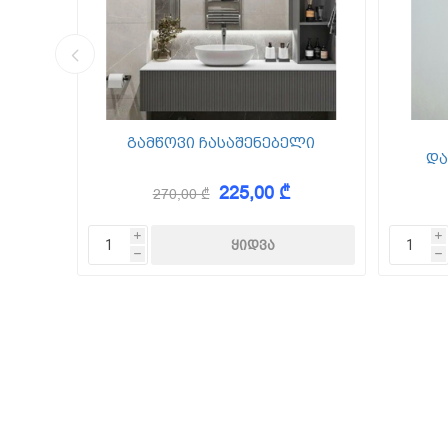
კედლის შ
წებო ცემე
 Foam
გამწოვი ჩასაშენებელი
და
225,00 ₾
270,00 ₾
KAEM
i
i
h
h