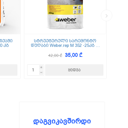
თქაში
სტრუქტურული სარემონტო
0 კგ
დუღაბი Weber.rep M 352 -25კგ (5
(
მმ-50 მმ)
35,00 ₾
42,00 ₾
i
h
დაგვიკავშირდი