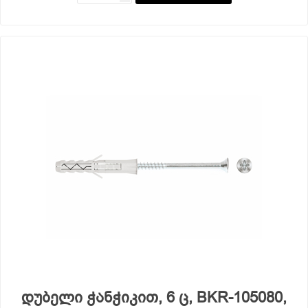
დუბელი ჭანჭიკით, 6 ც, BKR-105080,