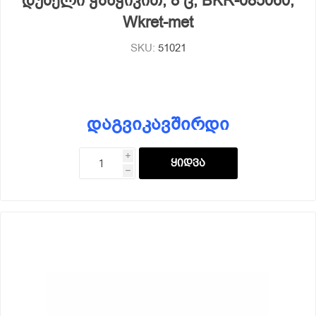
დუბელი ჭანჭიკით, 8 ც, BKR-085060,
Wkret-met
SKU:
51021
დაგვიკავშირდი
i
h