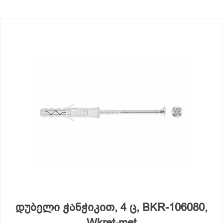
დუბელი ჭანჭიკით, 4 ც, BKR-106080,