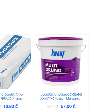
ს თაბაშირის
კნაუფის დასაგრუნტი
 ფითხი Knauf
მასალა Knauf Multigrund
 (ფუგაგიფსი)
10კგ 50 მ²
16,80 ₾
57,00 ₾
25კგ
₾
65,00 ₾