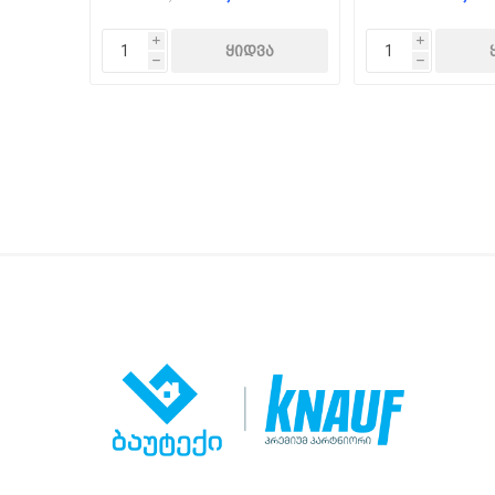
i
i
h
h