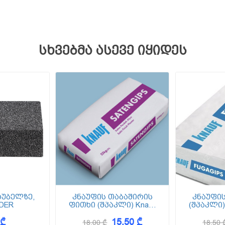
სხვებმა ასევე იყიდეს
უბელზე,
კნაუფის თაბაშირის
კნაუფი
IDER
ფითხი (შპაკლი) Knauf
(შპაკლი)
SatenGips (სატენგიფსი)
FugaGips
 ₾
15,50 ₾
25კგ
18,00 ₾
18,50 