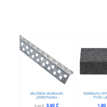
კნაუფის დამცავი
ზუმფარა ღრ
კუთხოვანა
P120, L
0.35*23*23*3000
3,90 ₾
1,80
4,40 ₾