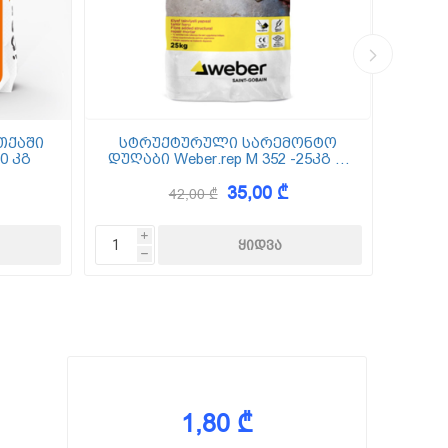
თქაში
სტრუქტურული სარემონტო
0 კგ
დუღაბი Weber.rep M 352 -25კგ (5
(
მმ-50 მმ)
35,00 ₾
42,00 ₾
i
h
1,80 ₾