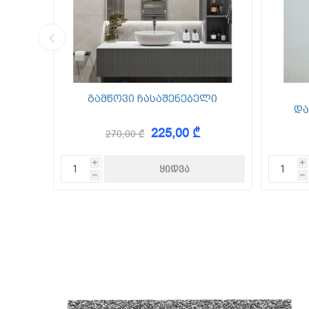
კედლის შ
წებო ცემე
 Foam
გამწოვი ჩასაშენებელი
და
225,00 ₾
270,00 ₾
KAEM
i
i
h
h