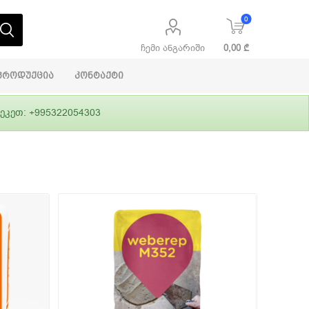
0
ჩემი ანგარიში
0,00 ₾
პროდუქცია
კონტაქტი
ეკეთ: +995322054303
აბაშირის
ი
ფასადები
გრუნტები,
ლითონი
სამშენებლო
ჰიდროიზოლაცია
დანადგარები
ი
Alpina