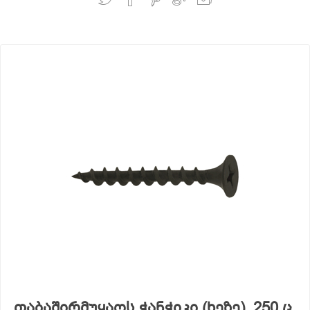
თაბაშირმუყაოს ჭანჭიკი (ხეზე), 250 ც,