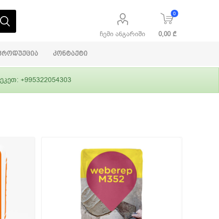
0
ჩემი ანგარიში
0,00 ₾
პროდუქცია
კონტაქტი
ეკეთ: +995322054303
აბაშირის
ი
ფასადები
გრუნტები,
ლითონი
სამშენებლო
ჰიდროიზოლაცია
დანადგარები
ი
Alpina