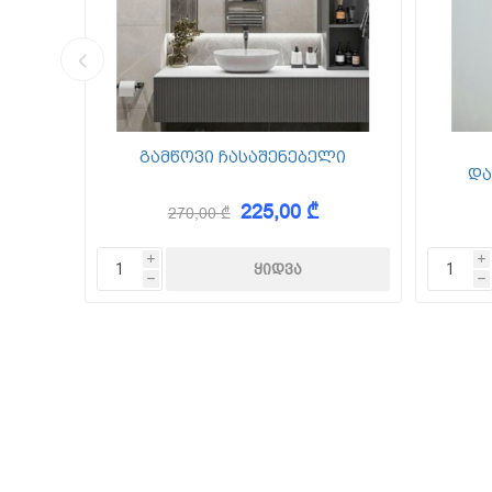
კედლის შ
წებო ცემე
 Foam
გამწოვი ჩასაშენებელი
და
225,00 ₾
270,00 ₾
KAEM
i
i
h
h