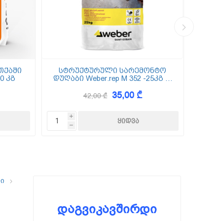
თქაში
სტრუქტურული სარემონტო
0 კგ
დუღაბი Weber.rep M 352 -25კგ (5
(
მმ-50 მმ)
35,00 ₾
42,00 ₾
i
h
ლი
დაგვიკავშირდი