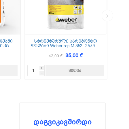
თქაში
სტრუქტურული სარემონტო
0 კგ
დუღაბი Weber.rep M 352 -25კგ (5
(
მმ-50 მმ)
35,00 ₾
42,00 ₾
i
h
დაგვიკავშირდი