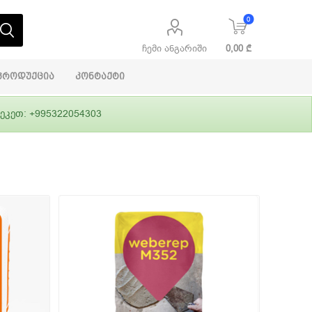
0
ჩემი ანგარიში
0,00 ₾
პროდუქცია
კონტაქტი
ეკეთ: +995322054303
აბაშირის
ი
ფასადები
გრუნტები,
ლითონი
სამშენებლო
ჰიდროიზოლაცია
დანადგარები
ი
Alpina