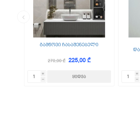
კედლის შ
წებო ცემე
 Foam
გამწოვი ჩასაშენებელი
და
225,00 ₾
270,00 ₾
KAEM
i
i
h
h