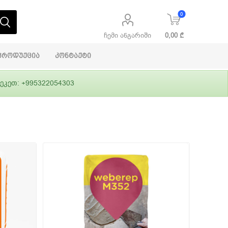
0
ჩემი ანგარიში
0,00 ₾
პროდუქცია
კონტაქტი
ეკეთ: +995322054303
აბაშირის
ი
ფასადები
გრუნტები,
ლითონი
სამშენებლო
ჰიდროიზოლაცია
დანადგარები
ი
Alpina