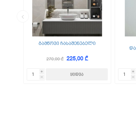
კედლის შ
წებო ცემე
 Foam
გამწოვი ჩასაშენებელი
და
225,00 ₾
270,00 ₾
KAEM
i
i
h
h