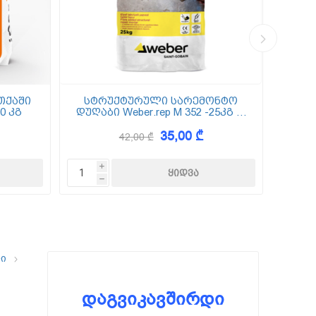
თქაში
სტრუქტურული სარემონტო
0 კგ
დუღაბი Weber.rep M 352 -25კგ (5
(
მმ-50 მმ)
35,00 ₾
42,00 ₾
i
h
ლი
დაგვიკავშირდი