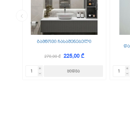
კედლის შ
წებო ცემე
 Foam
გამწოვი ჩასაშენებელი
და
225,00 ₾
270,00 ₾
KAEM
i
i
h
h