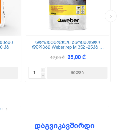
თქაში
სტრუქტურული სარემონტო
0 კგ
დუღაბი Weber.rep M 352 -25კგ (5
(
მმ-50 მმ)
35,00 ₾
42,00 ₾
i
h
ლი
დაგვიკავშირდი