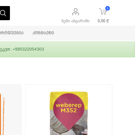
0
ჩემი ანგარიში
0,00 ₾
პროდუქცია
კონტაქტი
ეკეთ: +995322054303
აბაშირის
ი
ფასადები
გრუნტები,
ლითონი
სამშენებლო
ჰიდროიზოლაცია
დანადგარები
ი
Alpina