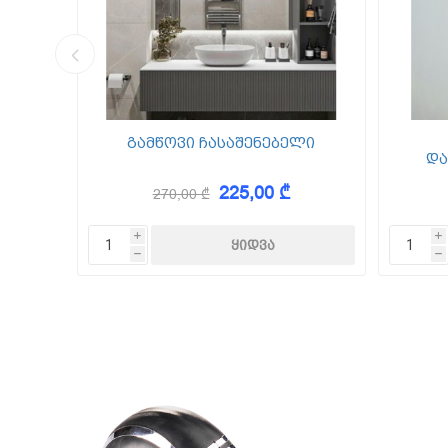
კედლის შ
წებო ცემე
 Foam
გამწოვი ჩასაშენებელი
და
225,00 ₾
270,00 ₾
KAEM
i
i
h
h