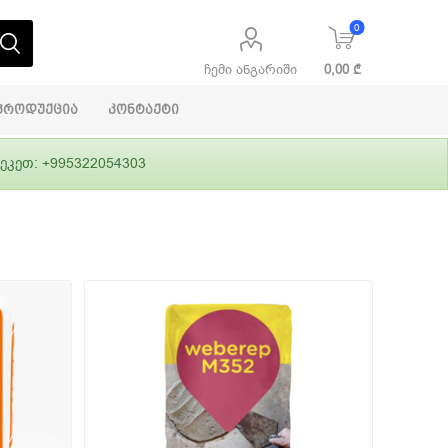
0
ჩემი ანგარიში
0,00 ₾
პროდუქცია
კონტაქტი
ეკეთ: +995322054303
აბაშირის
ი
ფასადები
გრუნტები,
ლითონი
სამშენებლო
ჰიდროიზოლაცია
დანადგარები
ი
Alpina