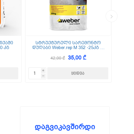
თქაში
სტრუქტურული სარემონტო
0 კგ
დუღაბი Weber.rep M 352 -25კგ (5
(
მმ-50 მმ)
35,00 ₾
42,00 ₾
i
h
დაგვიკავშირდი