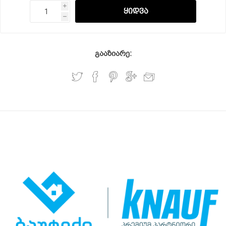
i
h
გააზიარე: