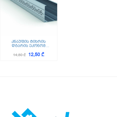
კნაუფის ტიხრის
დგარის ეკონომ
პროფილი CW
12,50 ₾
50/0.60*3000მმ (ცევე)
14,80 ₾