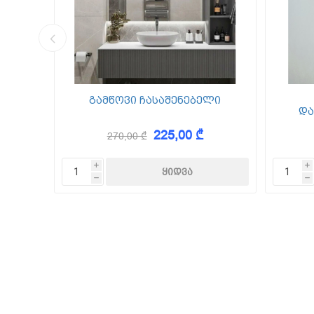
კედლის შ
წებო ცემე
 Foam
გამწოვი ჩასაშენებელი
და
225,00 ₾
270,00 ₾
KAEM
i
i
h
h