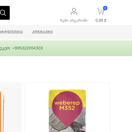
0
ჩემი ანგარიში
0,00 ₾
პროდუქცია
კონტაქტი
ეკეთ: +995322054303
აბაშირის
ი
ფასადები
გრუნტები,
ლითონი
სამშენებლო
ჰიდროიზოლაცია
დანადგარები
ი
Alpina