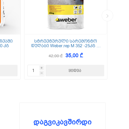
თქაში
სტრუქტურული სარემონტო
0 კგ
დუღაბი Weber.rep M 352 -25კგ (5
(
მმ-50 მმ)
35,00 ₾
42,00 ₾
i
h
დაგვიკავშირდი