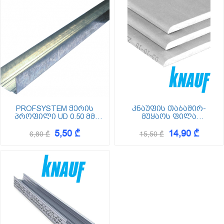
PROFSYSTEM ჭერის
კნაუფის თაბაშირ-
პროფილი UD 0.50 მმ
მუყაოს ფილა
სისქის (უდე) Z-100
(გიფსოკარდონი)
5,50 ₾
14,90 ₾
2500*1200*12.5
6,80 ₾
15,50 ₾