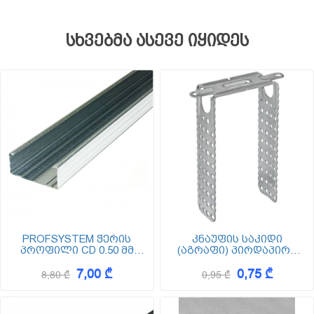
სხვებმა ასევე იყიდეს
PROFSYSTEM ჭერის
კნაუფის საკიდი
პროფილი CD 0.50 მმ
(აგრაფი) პირდაპირი
სისქის (ცედე) Z-100
60/27 120
7,00 ₾
0,75 ₾
8,80 ₾
0,95 ₾