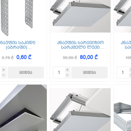
კნაუფის საკიდი
კნაუფის სარევიზიო
კნა
(აგრაფი)
სარკმელი ლუქი
სა
რდაპირი 60/27 75
ზომით 300*300 მმ
ზო
0,60 ₾
80,00 ₾
(ცხაური)
0,75 ₾
90,00 ₾
10
i
i
h
h