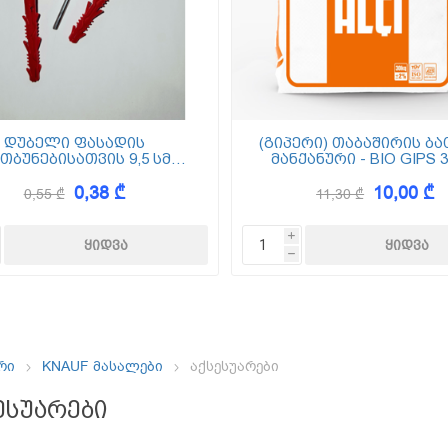
ემოსვები
ნტის ბაზაზე
დუბელი ფასადის
(გიპერი) თაბაშირის ბა
თბუნებისათვის 9,5 სმ
მანქანური - BIO GIPS 3
(ქვაბამბა) XPS EPS
0,38 ₾
10,00 ₾
0,55 ₾
11,30 ₾
Dekor
i
h
რი
KNAUF მასალები
აქსესუარები
ესუარები