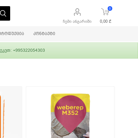
0
ჩემი ანგარიში
0,00 ₾
პროდუქცია
კონტაქტი
ეკეთ: +995322054303
აბაშირის
ი
ფასადები
გრუნტები,
ლითონი
სამშენებლო
ჰიდროიზოლაცია
დანადგარები
ი
Alpina