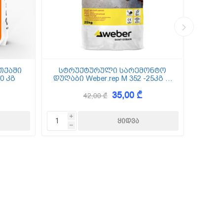
თქაში
სტრუქტურული სარემონტო
0 კგ
დუღაბი Weber.rep M 352 -25კგ (5
(
მმ-50 მმ)
35,00 ₾
42,00 ₾
i
h