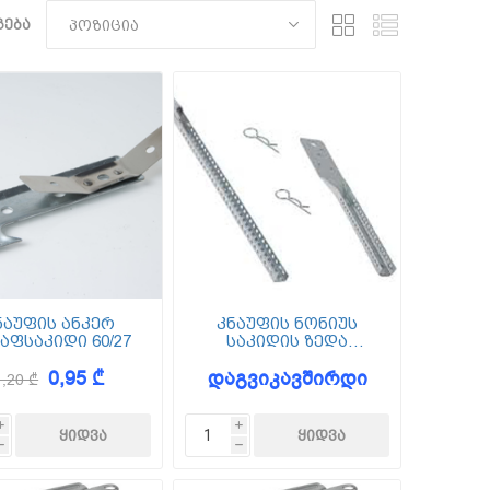
ება
ნაუფის ანკერ
კნაუფის ნონიუს
აფსაკიდი 60/27
საკიდის ზედა
ნაწილი 60 სმ
0,95 ₾
დაგვიკავშირდი
1,20 ₾
i
i
h
h