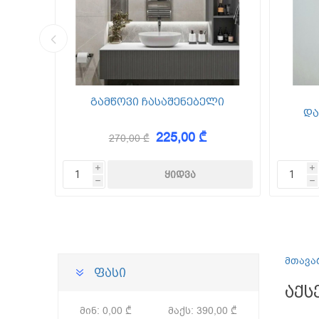
კედლის შ
წებო ცემე
 Foam
გამწოვი ჩასაშენებელი
და
225,00 ₾
270,00 ₾
KAEM
i
i
h
h
მთავა
ფასი
აქს
მინ:
0,00 ₾
მაქს:
390,00 ₾