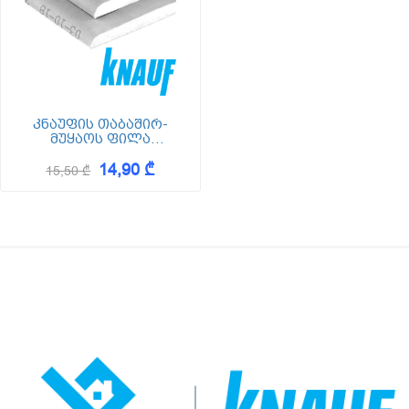
კნაუფის თაბაშირ-
მუყაოს ფილა
(გიფსოკარდონი)
14,90 ₾
2500*1200*12.5
15,50 ₾