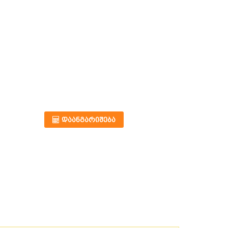
ᲓᲐᲐᲜᲒᲐᲠᲘᲨᲔᲑᲐ