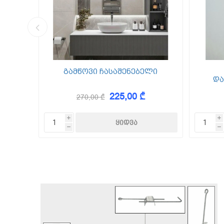
კედლის შ
წებო ცემე
 Foam
გამწოვი ჩასაშენებელი
და
225,00 ₾
270,00 ₾
KAEM
i
i
h
h