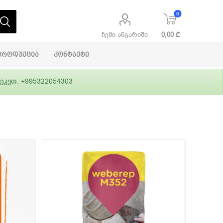
0
ჩემი ანგარიში
0,00 ₾
პროდუქცია
კონტაქტი
ეკეთ: +995322054303
აბაშირის
ი
ფასადები
გრუნტები,
ლითონი
სამშენებლო
ჰიდროიზოლაცია
დანადგარები
ი
Alpina