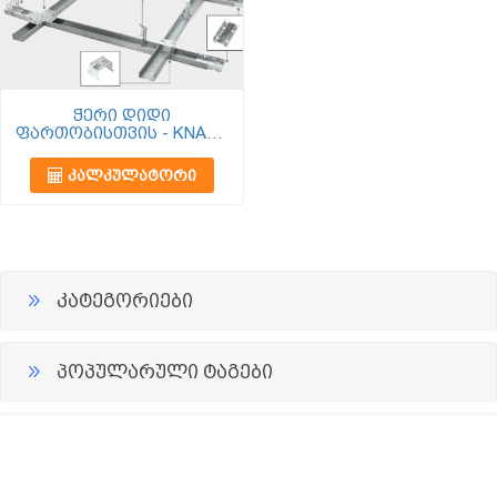
ჭერი დიდი
ფართობისთვის - KNAUF
D112
ᲙᲐᲚᲙᲣᲚᲐᲢᲝᲠᲘ
კატეგორიები
პოპულარული ტაგები