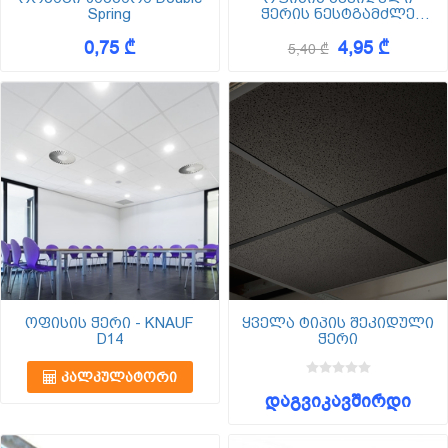
Spring
ჭერის ნესტგამძლე
ლამინირებული ფილა
0,75 ₾
4,95 ₾
ფოლგით. სადა ნაზი
5,40 ₾
ქათქათა თეთრი
ზედაპირით.
ოფისის ჭერი - KNAUF
ყველა ტიპის შეკიდული
D14
ჭერი
ᲙᲐᲚᲙᲣᲚᲐᲢᲝᲠᲘ
დაგვიკავშირდი