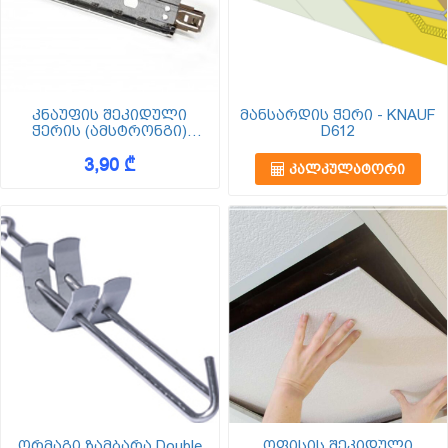
კნაუფის შეკიდული
მანსარდის ჭერი - KNAUF
ჭერის (ამსტრონგი)
D612
KNAUF AMF T - პროფილი
3,90 ₾
გრძივი 24/38-24*38*600
ᲙᲐᲚᲙᲣᲚᲐᲢᲝᲠᲘ
ორმაგი ზამბარა Double
ოფისის შეკიდული