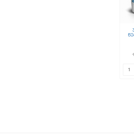
წე
KN