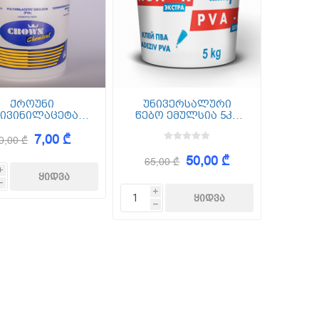
ქროუნი
უნივერსალური
ივინილაცეტატის
წებო ემულსია 5კგ
სია (პვა) 0.3კგ
KNAUF PVA K EXTRA
7,00 ₾
0,00 ₾
50,00 ₾
65,00 ₾
i
h
i
h