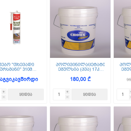
წებო "თხევადი
პოლივინილაცეტატის
პოლ
ურსმანი" 310მლ,
ემულსია (პვა) 17კგ
ემულ
MO-310, Wkret-met
Crown
აგვიკავშირდი
180,00 ₾
95
i
i
h
h