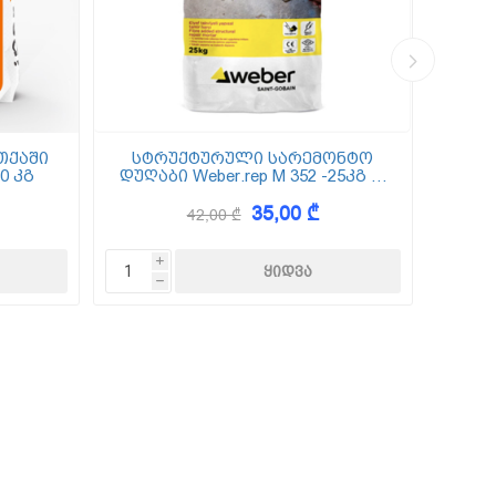
თქაში
სტრუქტურული სარემონტო
0 კგ
დუღაბი Weber.rep M 352 -25კგ (5
(
მმ-50 მმ)
35,00 ₾
42,00 ₾
i
h