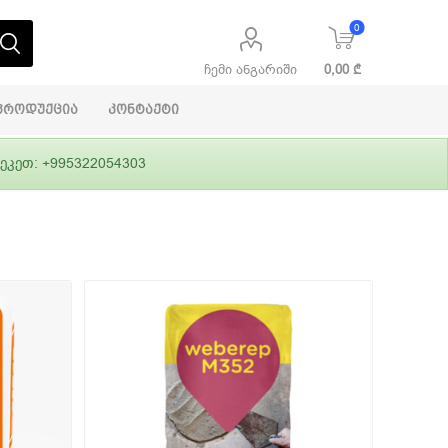
0
ჩემი ანგარიში
0,00 ₾
პროდუქცია
კონტაქტი
ეკეთ: +995322054303
აბაშირის
ი
ფასადები
გრუნტები,
ლითონი
სამშენებლო
ჰიდროიზოლაცია
დანადგარები
ი
Alpina