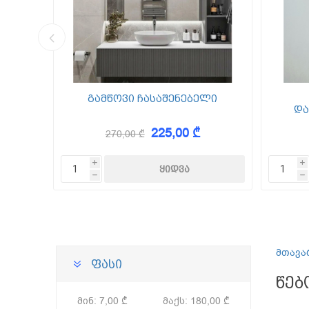
კედლის შ
წებო ცემე
 Foam
გამწოვი ჩასაშენებელი
და
225,00 ₾
270,00 ₾
KAEM
i
i
h
h
მთავა
ფასი
წებ
მინ:
7,00 ₾
მაქს:
180,00 ₾