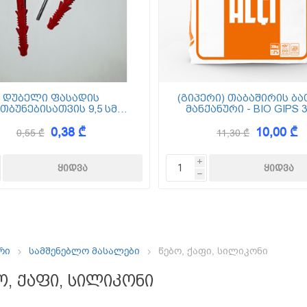
ემოსვები
ნტის ბაზაზე
დუბელი ფასადის
(გიპერი) თაბაშირის ბა
თბუნებისათვის 9,5 სმ
მანქანური - BIO GIPS 3
(ქვაბამბა) XPS EPS
0,38 ₾
10,00 ₾
0,55 ₾
11,30 ₾
Dekor
i
h
რი
სამშენებლო მასალები
წებო, ქაფი, სილიკონი
ო, ქაფი, სილიკონი