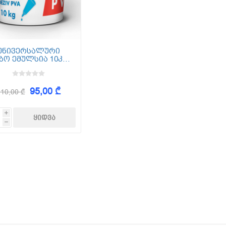
უნივერსალური
ბო ემულსია 10კგ
AUF PVA K EXTRA
95,00 ₾
110,00 ₾
i
h