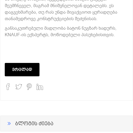
შეუმჩნეველ, მაგრამ მნიშვნელოვან დეტალებს. ეს
დაგვეხმარება, თუ რას უნდა მივაქციოთ ყურადღება
თანამედროვე კონსტრუქციების შეძენისას.
განსაკუთრებული მადლობა ბატონ ნუგზარ ხადურს,
KNAUF-ის ექსპერტს, მოწოდებული პასუხებისთვის.
ვრცლად
ბლოგის ძიება