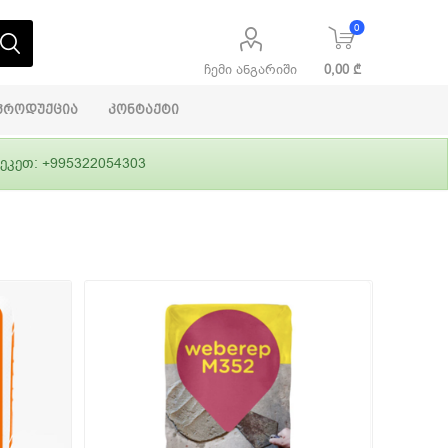
0
ჩემი ანგარიში
0,00 ₾
პროდუქცია
კონტაქტი
ეკეთ: +995322054303
აბაშირის
ი
ფასადები
გრუნტები,
ლითონი
სამშენებლო
ჰიდროიზოლაცია
დანადგარები
ი
Alpina