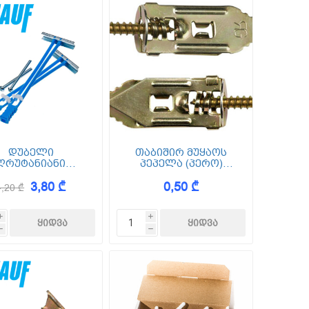
დუბელი
თაბიშირ მუყაოს
ღრუტანიანი
პეპელა (პერო)
დლებისათვის
სამაგრი ერთ ან
3,80 ₾
0,50 ₾
Hartmut M5/60
რამდენიმე
4,20 ₾
ფილიანი შემოსვის
დროს
i
i
h
h