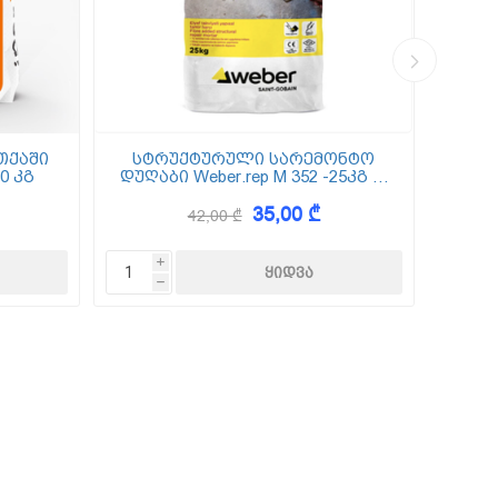
თქაში
სტრუქტურული სარემონტო
0 კგ
დუღაბი Weber.rep M 352 -25კგ (5
(
მმ-50 მმ)
35,00 ₾
42,00 ₾
i
h