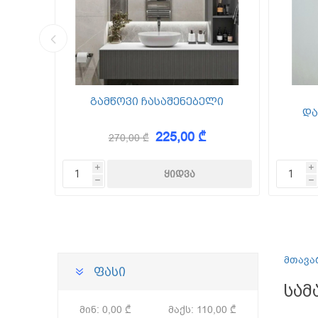
კედლის შ
წებო ცემე
 Foam
გამწოვი ჩასაშენებელი
და
225,00 ₾
270,00 ₾
KAEM
i
i
h
h
მთავა
ფასი
სამ
მინ:
0,00 ₾
მაქს:
110,00 ₾