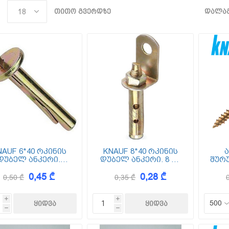
თითო გვერდზე
დალაგ
NAUF 6*40 რკინის
KNAUF 8*40 რკინის
დუბელ ანკერი.
დუბელ ანკერი. 8 მმ
შურუ
ამჭედი სოლით) 6
დიამეტრით
ც (
0,45 ₾
0,28 ₾
მმ დიამეტრით
0,50 ₾
0,35 ₾
i
i
h
h