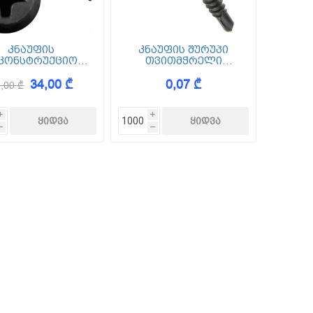
კნაუფის
კნაუფის შურუპი
კონსტრუქციო
თვითმჭრელი
ემიჩკა) შურუპი
ბურღთავიანი (TB 25)
34,00 ₾
0,07 ₾
თმჭრელი ლნ (LN
3.5x25 1000ც
,00 ₾
9) 3.5*9 1000ც
i
i
h
h