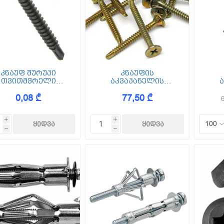
კნაუფ შურუპი
კნაუფის
თვითმჭრელი
აკვაპანელის
ღთავიანი (TB 35)
შურუპი
შუ
0,08 ₾
77,50 ₾
3.5x35 1000ც
ბურღთავიანი (SB 39)
3.9x39 (250ც)
i
i
h
h